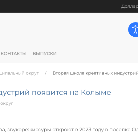
Доллар
КОНТАКТЫ
ВЫПУСКИ
ципальный округ
Вторая школа креативных индустри
дустрий появится на Колыме
округ
а, звукорежиссуры откроют в 2023 году в поселке О