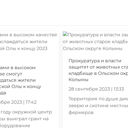
Прокуратура и власти
защитят от животных ст
ами в высоком
кладбище в Ольском ок
ве смогут
Колымы
ждаться жители
кой Олы к концу
28 сентября 2023 | 13:33
ода
Территория по душе ди
бря 2023 | 17:42
зверю и скотине местн
 году окружной центр
фермеров
ры выиграл грант на
борудование