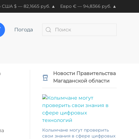
 США $ — 82,1665 руб. ▲
Евро € — 94,8366 руб. ▲
Погода
Новости Правительства
й
Магаданской области
Колымчане могут проверить
ла
свои знания в сфере цифровых