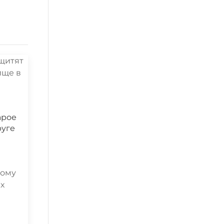
арое
руге
кому
ых