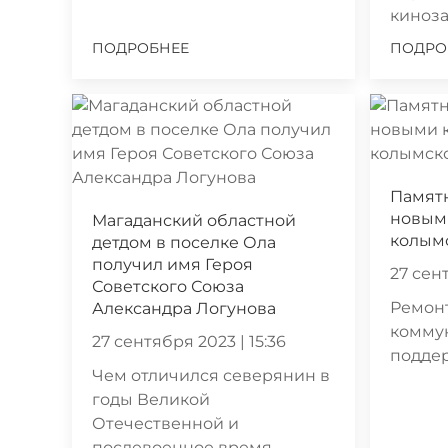
киноз
ПОДРОБНЕЕ
ПОДРО
Памят
новыми
Магаданский областной
колымс
детдом в поселке Ола
получил имя Героя
27 сент
Советского Союза
Ремон
Александра Логунова
комму
27 сентября 2023 | 15:36
подде
Чем отличился северянин в
годы Великой
Отечественной и
послевоенное время