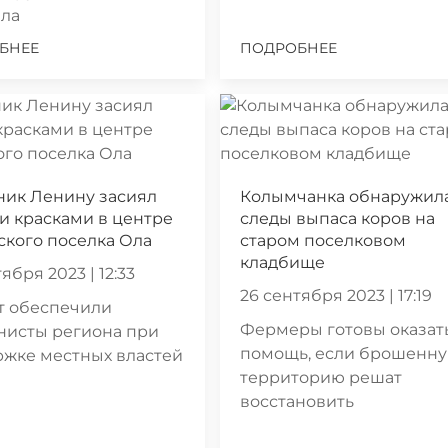
ала
БНЕЕ
ПОДРОБНЕЕ
ник Ленину засиял
Колымчанка обнаружил
 красками в центре
следы выпаса коров на
кого поселка Ола
старом поселковом
кладбище
ября 2023 | 12:33
26 сентября 2023 | 17:19
т обеспечили
Фермеры готовы оказат
нисты региона при
помощь, если брошенн
ржке местных властей
территорию решат
восстановить