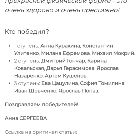
прекрасной физической форме – это
очень здорово и очень престижно!
Кто победил?
1 ступень:
Анна
Куракина
,
Константин
Улитенко
,
Милана
Ефремова
,
Михаил
Мокрий
.
2 ступень:
Дмитрий
Гончар
,
Карина
Ковальская
,
Дарья
Герасимова
,
Ярослав
Назаренко
,
Артем
Кушенов
.
3 ступень:
Ева Цацулина
,
София Томилина
,
Иван Шевченко
,
Ярослав Попаз
.
Поздравляем победителей!
Анна СЕРГЕЕВА
Ссылка на оригинал статьи: