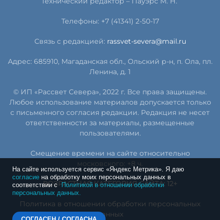
Технический редактор – Пауэрс
М
.
Н
.
Телефоны: +7 (41341) 2-50-17
Связь с редакцией:
rassvet-severa@mail.ru
Адрес: 685910, Магаданская обл., Ольский р-н, п. Ола, пл.
Ленина, д. 1
© ИП «Рассвет Севера», 2022 г. Все права защищены.
Любое использование материалов допускается только
с письменного согласия редакции. Редакция не несет
ответственности за материалы, размещенные
пользователями.
Смещение времени на сайте относительно
московского: +8 ч.
На сайте используется сервис «Яндекс Метрика». Я даю
согласие
на обработку моих персональных данных в
ВОЗРАСТНАЯ КАТЕГОРИЯ САЙТА: 12+
соответствии с
Политикой в отношении обработки
персональных данных.
Политика в отношении обработки персональных
данных
СОГЛАСЕН / СОГЛАСНА