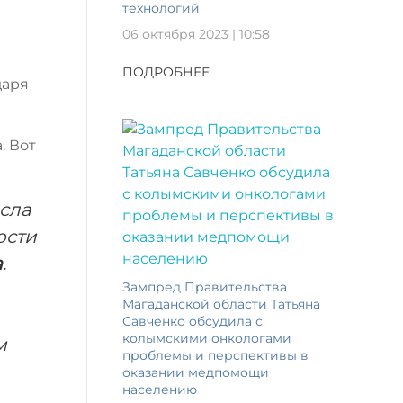
технологий
06 октября 2023 | 10:58
ПОДРОБНЕЕ
даря
. Вот
осла
ости
а
.
Зампред Правительства
Магаданской области Татьяна
Савченко обсудила с
колымскими онкологами
м
проблемы и перспективы в
оказании медпомощи
населению