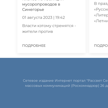
В праз
мусоропроводов в
«Русск
Синегорье
«Литер
01 августа 2023 | 19:42
«Летн
Власти кэтому стремятся -
жители против
ПОДРОБНЕЕ
ПОДРО
Сетевое издание Интернет портал "Рассвет С
массовых коммуникаций (Роскомнадзор) 26 д