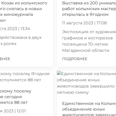
 Козак из колымского
Выставка из 200 уникал
го снялась в новых
работ колымских масте
ах киножурнала
открылась в Ягодном
аш»
11 августа 2023 | 17:08
ста 2023 | 13:34
Экспозиция от художник
действована в двух
графиков и косторезов
х ролях
посвящена 70-летию
Магаданской области
БНЕЕ
ПОДРОБНЕЕ
скому поселку
е сегодня
яется 88 лет
Единственное на Колым
объединение юных
 2023 | 12:01
животноводов заверши