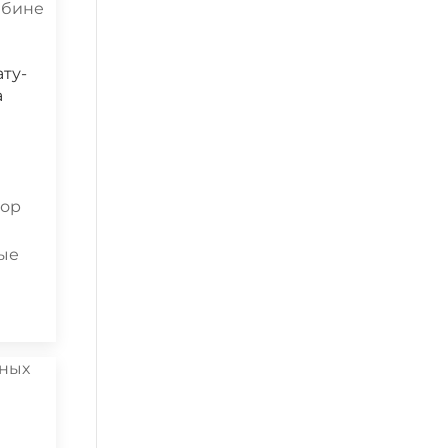
ту-
а
тор
ые