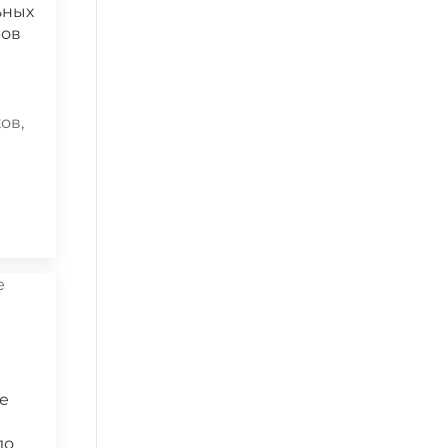
ьных
ров
ов,
е
ло