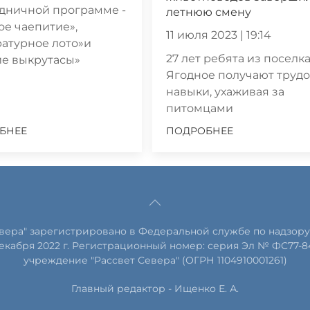
дничной программе -
летнюю смену
ое чаепитие»,
11 июля 2023 | 19:14
атурное лото»и
27 лет ребята из поселк
ие выкрутасы»
Ягодное получают труд
навыки, ухаживая за
питомцами
БНЕЕ
ПОДРОБНЕЕ
евера" зарегистрировано в Федеральной службе по надзору
екабря 2022 г. Регистрационный номер: серия Эл № ФС77-8
учреждение "Рассвет Севера" (ОГРН 1104910001261)
Главный редактор - Ищенко Е. А.