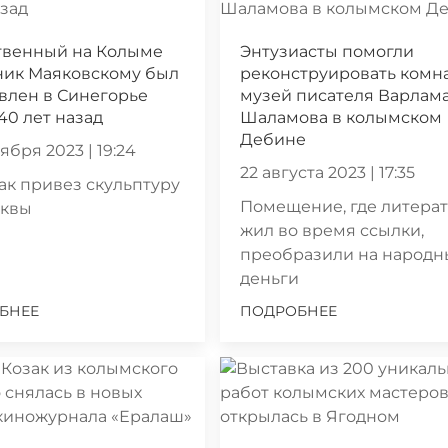
твенный на Колыме
Энтузиасты помогли
ник Маяковскому был
реконструировать комна
влен в Синегорье
музей писателя Варлам
40 лет назад
Шаламова в колымском
Дебине
ября 2023 | 19:24
22 августа 2023 | 17:35
как привез скульптуру
Помещение, где литера
сквы
жил во время ссылки,
преобразили на народн
деньги
БНЕЕ
ПОДРОБНЕЕ