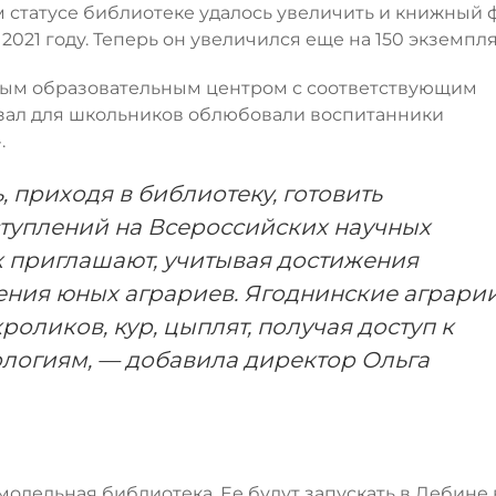
ом статусе библиотеке удалось увеличить и книжный 
2021 году. Теперь он увеличился еще на 150 экземпл
ным образовательным центром с соответствующим
зал для школьников облюбовали воспитанники
.
, приходя в библиотеку, готовить
туплений на Всероссийских научных
х приглашают, учитывая достижения
ения юных аграриев. Ягоднинские аграри
оликов, кур, цыплят, получая доступ к
огиям, — добавила директор Ольга
модельная библиотека. Ее будут запускать в Дебине 