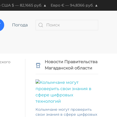
 США $ — 82,1665 руб. ▲
Евро € — 94,8366 руб. ▲
Погода
Новости Правительства
ского
Магаданской области
Колымчане могут проверить
свои знания в сфере цифровых