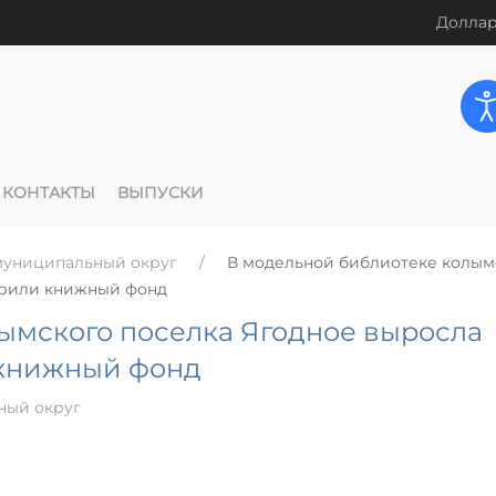
Доллар
КОНТАКТЫ
ВЫПУСКИ
муниципальный округ
В модельной библиотеке колым
ирили книжный фонд
ымского поселка Ягодное выросла
 книжный фонд
ный округ