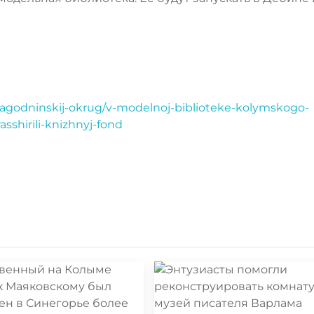
yagodninskij-okrug/v-modelnoj-biblioteke-kolymskogo-
shirili-knizhnyj-fond