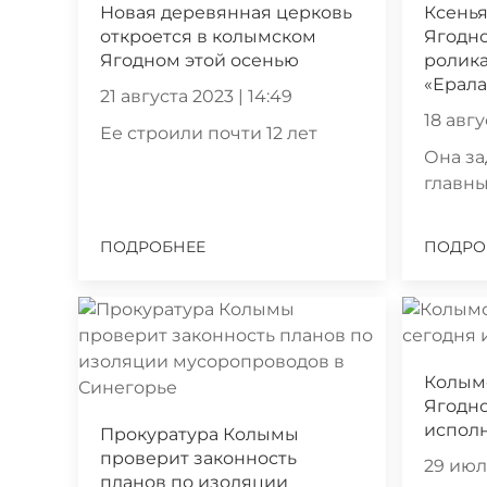
Новая деревянная церковь
Ксенья
откроется в колымском
Ягодно
Ягодном этой осенью
ролик
«Ерал
21 августа 2023 | 14:49
18 авгу
Ее строили почти 12 лет
Она за
главны
ПОДРОБНЕЕ
ПОДРО
Колым
Ягодно
исполн
Прокуратура Колымы
проверит законность
29 июля
планов по изоляции