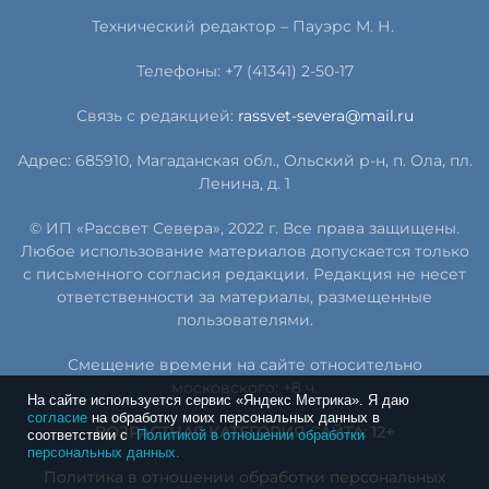
Технический редактор – Пауэрс
М
.
Н
.
Телефоны: +7 (41341) 2-50-17
Связь с редакцией:
rassvet-severa@mail.ru
Адрес: 685910, Магаданская обл., Ольский р-н, п. Ола, пл.
Ленина, д. 1
© ИП «Рассвет Севера», 2022 г. Все права защищены.
Любое использование материалов допускается только
с письменного согласия редакции. Редакция не несет
ответственности за материалы, размещенные
пользователями.
Смещение времени на сайте относительно
московского: +8 ч.
На сайте используется сервис «Яндекс Метрика». Я даю
согласие
на обработку моих персональных данных в
ВОЗРАСТНАЯ КАТЕГОРИЯ САЙТА: 12+
соответствии с
Политикой в отношении обработки
персональных данных.
Политика в отношении обработки персональных