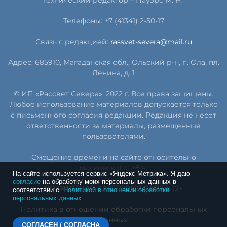
Телефоны: +7 (41341) 2-50-17
Связь с редакцией:
rassvet-severa@mail.ru
Адрес: 685910, Магаданская обл., Ольский р-н, п. Ола, пл.
Ленина, д. 1
© ИП «Рассвет Севера», 2022 г. Все права защищены.
Любое использование материалов допускается только
с письменного согласия редакции. Редакция не несет
ответственности за материалы, размещенные
пользователями.
Смещение времени на сайте относительно
московского: +8 ч.
На сайте используется сервис «Яндекс Метрика». Я даю
согласие
на обработку моих персональных данных в
ВОЗРАСТНАЯ КАТЕГОРИЯ САЙТА: 12+
соответствии с
Политикой в отношении обработки
персональных данных.
Политика в отношении обработки персональных
данных
СОГЛАСЕН / СОГЛАСНА