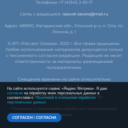
Телефоны: +7 (41341) 2-50-17
Связь с редакцией:
rassvet-severa@mail.ru
Адрес: 685910, Магаданская обл., Ольский р-н, п. Ола, пл.
Ленина, д. 1
© ИП «Рассвет Севера», 2022 г. Все права защищены.
Любое использование материалов допускается только
с письменного согласия редакции. Редакция не несет
ответственности за материалы, размещенные
пользователями.
Смещение времени на сайте относительно
московского: +8 ч.
На сайте используется сервис «Яндекс Метрика». Я даю
согласие
на обработку моих персональных данных в
ВОЗРАСТНАЯ КАТЕГОРИЯ САЙТА: 12+
соответствии с
Политикой в отношении обработки
персональных данных.
Политика в отношении обработки персональных
данных
СОГЛАСЕН / СОГЛАСНА