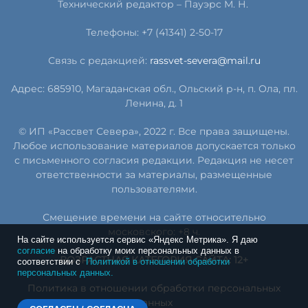
Технический редактор – Пауэрс
М
.
Н
.
Телефоны: +7 (41341) 2-50-17
Связь с редакцией:
rassvet-severa@mail.ru
Адрес: 685910, Магаданская обл., Ольский р-н, п. Ола, пл.
Ленина, д. 1
© ИП «Рассвет Севера», 2022 г. Все права защищены.
Любое использование материалов допускается только
с письменного согласия редакции. Редакция не несет
ответственности за материалы, размещенные
пользователями.
Смещение времени на сайте относительно
московского: +8 ч.
На сайте используется сервис «Яндекс Метрика». Я даю
согласие
на обработку моих персональных данных в
ВОЗРАСТНАЯ КАТЕГОРИЯ САЙТА: 12+
соответствии с
Политикой в отношении обработки
персональных данных.
Политика в отношении обработки персональных
данных