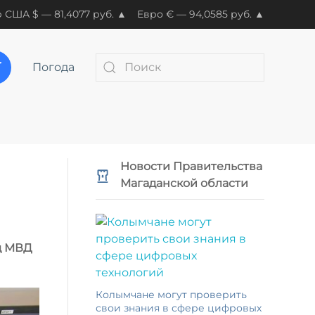
 США $ — 81,4077 руб. ▲
Евро € — 94,0585 руб. ▲
Погода
Новости Правительства
Магаданской области
тд МВД
Колымчане могут проверить
свои знания в сфере цифровых