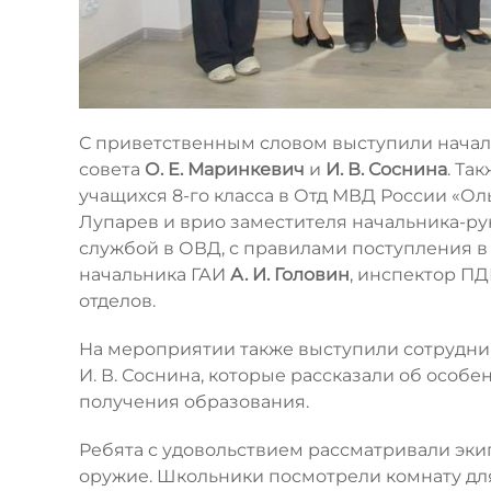
С приветственным словом выступили нача
совета
О. Е. Маринкевич
и
И. В. Соснина
. Та
учащихся 8-го класса в Отд МВД России «Ол
Лупарев и врио заместителя начальника-р
службой в ОВД, с правилами поступления 
начальника ГАИ
А. И. Головин
, инспектор П
отделов.
На мероприятии также выступили сотрудник
И. В. Соснина, которые рассказали об осо
получения образования.
Ребята с удовольствием рассматривали эки
оружие. Школьники посмотрели комнату дл