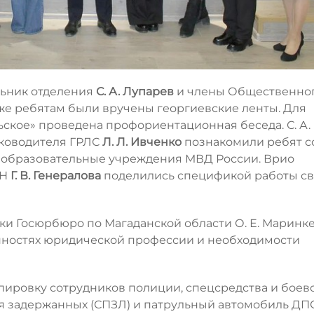
льник отделения
С. А. Лупарев
и члены Общественно
кже ребятам были вручены георгиевские ленты. Для
ьское» проведена профориентационная беседа. С. А.
уководителя ГРЛС
Л. Л. Ивченко
познакомили ребят с
в образовательные учреждения МВД России. Врио
ДН
Г. В. Генералова
поделились спецификой работы св
и Госюрбюро по Магаданской области О. Е. Маринк
бенностях юридической профессии и необходимости
пировку сотрудников полиции, спецсредства и боев
я задержанных (СПЗЛ) и патрульный автомобиль ДПС