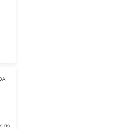
ЗА
-
-
я по