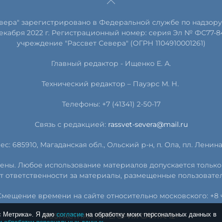
евера" зарегистрировано в Федеральной службе по надзору
екабря 2022 г. Регистрационный номер: серия Эл № ФС77-8
учреждение "Рассвет Севера" (ОГРН 1104910001261)
Главный редактор - Ищенко Е. А.
Технический редактор – Пауэрс
М
.
Н
.
Телефоны: +7 (41341) 2-50-17
Связь с редакцией:
rassvet-severa@mail.ru
ес: 685910, Магаданская обл., Ольский р-н, п. Ола, пл. Ленина, 
ищены. Любое использование материалов допускается только
т ответственности за материалы, размещенные пользовате
Смещение времени на сайте относительно московского: +8 ч
с Метрика». Я даю
согласие
на обработку моих персональных данных в
ВОЗРАСТНАЯ КАТЕГОРИЯ САЙТА: 12+