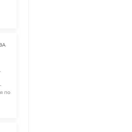
ЗА
-
-
я по