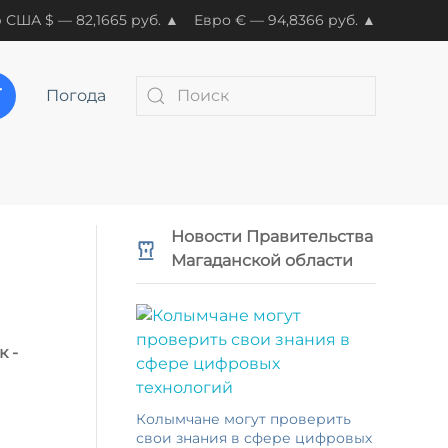
 США $ — 82,1665 руб. ▲
Евро € — 94,8366 руб. ▲
Погода
Новости Правительства
Магаданской области
 -
Колымчане могут проверить
свои знания в сфере цифровых