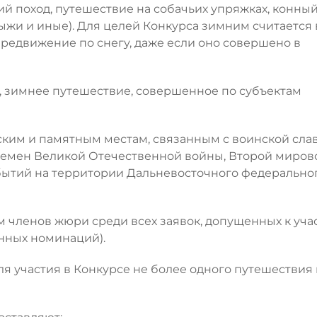
ий поход, путешествие на собачьих упряжках, конны
ыжи и иные). Для целей Конкурса зимним считается 
редвижение по снегу, даже если оно совершено в
е, зимнее путешествие, совершенное по субъектам
ским и памятным местам, связанным с воинской сла
времен Великой Отечественной войны, Второй миров
обытий на территории Дальневосточного федерально
м членов жюри среди всех заявок, допущенных к уча
нных номинаций).
я участия в Конкурсе не более одного путешествия