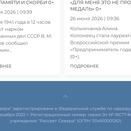
ПАМЯТИ И СКОРБИ 0+
«ДЛЯ МЕНЯ ЭТО НЕ ПР
МЕДАЛЬ» 0+
я 2026 | 09:39
26 июня 2026 | 09:36
 1941 года в 12 часов
Колымчанка Алина
ут нарком
Коломеец стала лауреа
анных дел СССР В. М.
Всероссийской премии
ов сообщил
«Предприниматель года
им...
(0+).
БНЕЕ
ПОДРОБНЕЕ
евера" зарегистрировано в Федеральной службе по надзору
екабря 2022 г. Регистрационный номер: серия Эл № ФС77-8
учреждение "Рассвет Севера" (ОГРН 1104910001261)