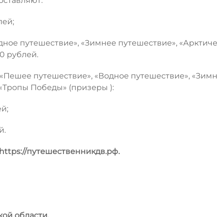
оставляют:
лей;
дное путешествие», «Зимнее путешествие», «Арктич
0 рублей.
«Пешее путешествие», «Водное путешествие», «Зим
«Тропы Победы» (призеры ):
й;
й.
https://путешественникдв.рф.
кой области.