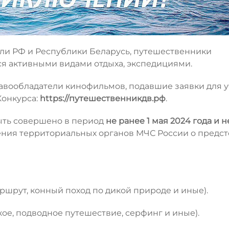
ели РФ и Республики Беларусь, путешественники
я активными видами отдыха, экспедициями.
авообладатели кинофильмов, подавшие заявки для у
Конкурса:
https://путешественникдв.рф
.
ыть совершено в период
не ранее 1 мая 2024 года и н
ния территориальных органов МЧС России о предс
ршрут, конный поход по дикой природе и иные).
кое, подводное путешествие, серфинг и иные).