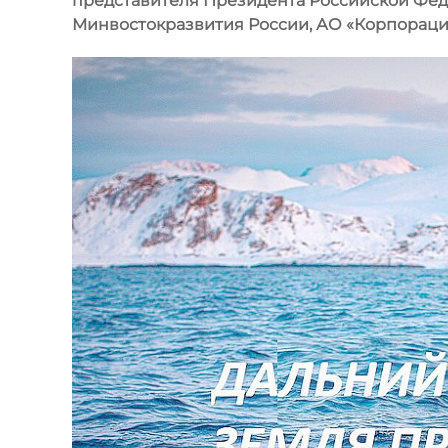
представителя Президента Российской Фед
Минвостокразвития России, АО «Корпорация