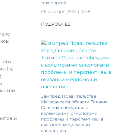
технологий
06 октября 2023 | 10:58
ПОДРОБНЕЕ
лекс
ексы
ного
». На
х
ь
смогли
Зампред Правительства
Магаданской области Татьяна
Савченко обсудила с
колымскими онкологами
ктра и
проблемы и перспективы в
оказании медпомощи
населению