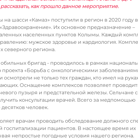
сказать, как прошло данное мероприятие.
на шасси «Камаз» поступили в регион в 2020 году в
«Здравоохранение». Их основное предназначение –
аленных населенных пунктов Колымы. Каждый комп
равлению: мужское здоровье и кардиология. Компл
х северного региона.
мобильных бригад - проводилось в рамках националь
 проекта «Борьба с онкологическими заболеваниями
смотрели не только тех граждан, кто имел на рука
елающих. Оснащение комплексов позволяет проводит
чевого пузыря и предстательной железы. Сельчане 
лучить консультации врачей. Всего за медпомощью
 десятков человек.
ляет врачам проводить обследование должного спе
 госпитализации пациентов. В настоящее время их
ывая непростые погодные условия нашего региона.