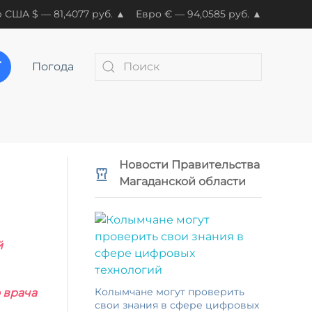
 США $ — 81,4077 руб. ▲
Евро € — 94,0585 руб. ▲
Погода
Новости Правительства
Магаданской области
й
Колымчане могут проверить
 врача
свои знания в сфере цифровых