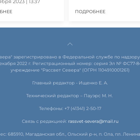
бря 2023 | 13:37
БНЕЕ
ПОДРОБНЕЕ
евера" зарегистрировано в Федеральной службе по надзору
екабря 2022 г. Регистрационный номер: серия Эл № ФС77-8
учреждение "Рассвет Севера" (ОГРН 1104910001261)
Главный редактор - Ищенко Е. А.
Технический редактор – Пауэрс
М
.
Н
.
Телефоны: +7 (41341) 2-50-17
Связь с редакцией:
rassvet-severa@mail.ru
ес: 685910, Магаданская обл., Ольский р-н, п. Ола, пл. Ленина, 