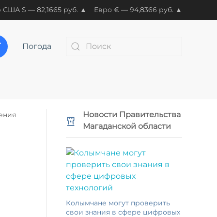
 США $ — 82,1665 руб. ▲
Евро € — 94,8366 руб. ▲
Погода
Новости Правительства
ения
Магаданской области
Колымчане могут проверить
свои знания в сфере цифровых