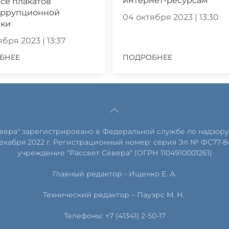
интернет-ресурсам
се плакатов
оррупционной
04 октября 2023 | 13:30
ики
бря 2023 | 13:37
БНЕЕ
ПОДРОБНЕЕ
евера" зарегистрировано в Федеральной службе по надзору
екабря 2022 г. Регистрационный номер: серия Эл № ФС77-8
учреждение "Рассвет Севера" (ОГРН 1104910001261)
Главный редактор - Ищенко Е. А.
Технический редактор – Пауэрс
М
.
Н
.
Телефоны: +7 (41341) 2-50-17