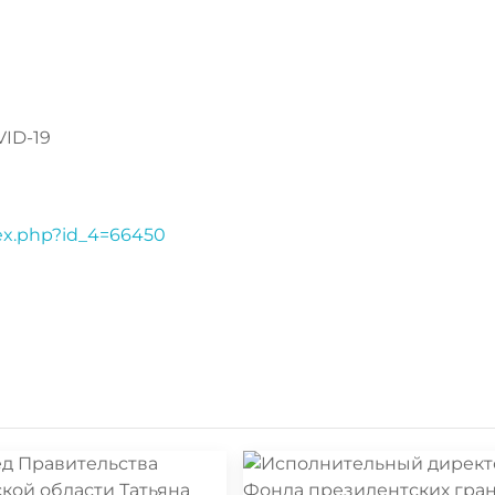
VID-19
dex.php?id_4=66450