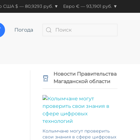
 США $ — 80,9293 руб. ▼
Евро € — 93,1901 руб. ▼
Погода
Новости Правительства
Магаданской области
Колымчане могут проверить
свои знания в сфере цифровых