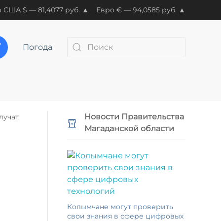
 США $ — 81,4077 руб. ▲
Евро € — 94,0585 руб. ▲
Погода
Новости Правительства
лучат
Магаданской области
Колымчане могут проверить
свои знания в сфере цифровых