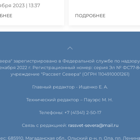
бря 2023 | 13:37
БНЕЕ
ПОДРОБНЕЕ
евера" зарегистрировано в Федеральной службе по надзору
екабря 2022 г. Регистрационный номер: серия Эл № ФС77-8
учреждение "Рассвет Севера" (ОГРН 1104910001261)
Главный редактор - Ищенко Е. А.
Технический редактор – Пауэрс
М
.
Н
.
Телефоны: +7 (41341) 2-50-17
Связь с редакцией:
rassvet-severa@mail.ru
ес: 685910, Магаданская обл., Ольский р-н, п. Ола, пл. Ленина, 