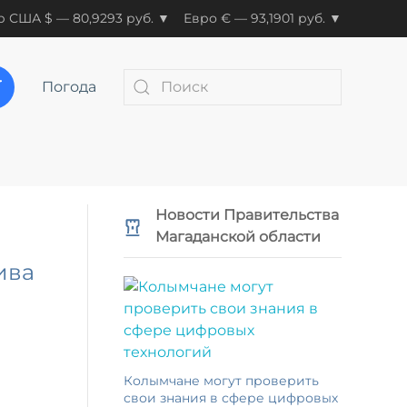
 США $ — 80,9293 руб. ▼
Евро € — 93,1901 руб. ▼
Погода
Новости Правительства
Магаданской области
ива
Колымчане могут проверить
свои знания в сфере цифровых