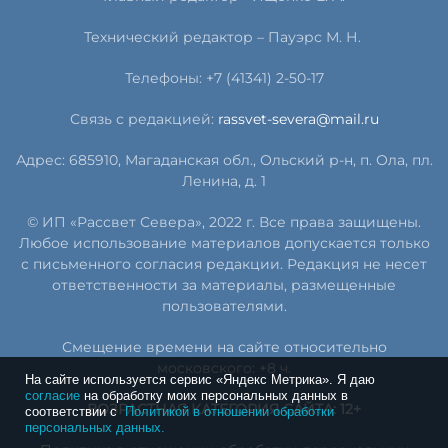
Технический редактор – Пауэрс
М
.
Н
.
Телефоны: +7 (41341) 2-50-17
Связь с редакцией:
rassvet-severa@mail.ru
Адрес: 685910, Магаданская обл., Ольский р-н, п. Ола, пл.
Ленина, д. 1
© ИП «Рассвет Севера», 2022 г. Все права защищены.
Любое использование материалов допускается только
с письменного согласия редакции. Редакция не несет
ответственности за материалы, размещенные
пользователями.
Смещение времени на сайте относительно
московского: +8 ч.
На сайте используется сервис «Яндекс Метрика». Я даю
согласие
на обработку моих персональных данных в
ВОЗРАСТНАЯ КАТЕГОРИЯ САЙТА: 12+
соответствии с
Политикой в отношении обработки
персональных данных.