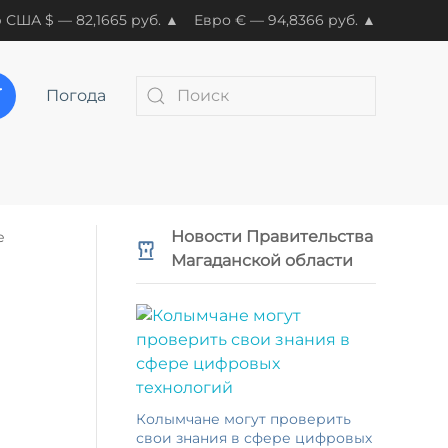
 США $ — 82,1665 руб. ▲
Евро € — 94,8366 руб. ▲
Погода
Новости Правительства
е
Магаданской области
Колымчане могут проверить
свои знания в сфере цифровых