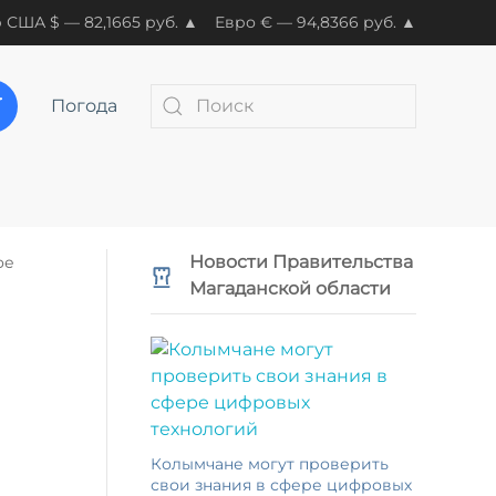
 США $ — 82,1665 руб. ▲
Евро € — 94,8366 руб. ▲
Погода
Новости Правительства
ое
Магаданской области
Колымчане могут проверить
свои знания в сфере цифровых