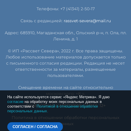
Телефоны: +7 (41341) 2-50-17
Связь с редакцией:
rassvet-severa@mail.ru
Адрес: 685910, Магаданская обл., Ольский р-н, п. Ола, пл.
Ленина, д. 1
© ИП «Рассвет Севера», 2022 г. Все права защищены.
Любое использование материалов допускается только
с письменного согласия редакции. Редакция не несет
ответственности за материалы, размещенные
пользователями.
Смещение времени на сайте относительно
московского: +8 ч.
На сайте используется сервис «Яндекс Метрика». Я даю
согласие
на обработку моих персональных данных в
ВОЗРАСТНАЯ КАТЕГОРИЯ САЙТА: 12+
соответствии с
Политикой в отношении обработки
персональных данных.
Политика в отношении обработки персональных
данных
СОГЛАСЕН / СОГЛАСНА