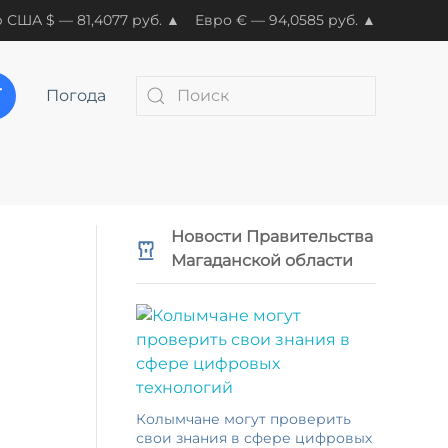
 США $ — 81,4077 руб. ▲
Евро € — 94,0585 руб. ▲
Погода
Новости Правительства
Магаданской области
Колымчане могут проверить
свои знания в сфере цифровых