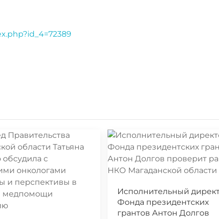
dex.php?id_4=72389
Исполнительный дирек
Фонда президентских
грантов Антон Долгов