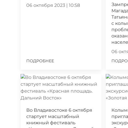
Зампр
06 октября 2023 | 10:58
Магада
Татьян
с кол
пробл
оказа
насел
06 октя
ПОДРОБНЕЕ
ПОДРО
Во Владивостоке 6 октября
Колым
стартует масштабный
пригла
книжный фестиваль
экскур