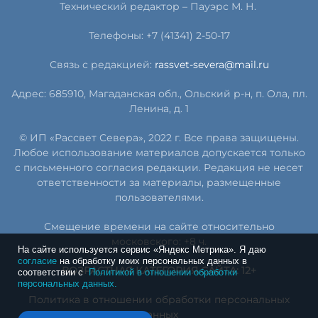
Технический редактор – Пауэрс
М
.
Н
.
Телефоны: +7 (41341) 2-50-17
Связь с редакцией:
rassvet-severa@mail.ru
Адрес: 685910, Магаданская обл., Ольский р-н, п. Ола, пл.
Ленина, д. 1
© ИП «Рассвет Севера», 2022 г. Все права защищены.
Любое использование материалов допускается только
с письменного согласия редакции. Редакция не несет
ответственности за материалы, размещенные
пользователями.
Смещение времени на сайте относительно
московского: +8 ч.
На сайте используется сервис «Яндекс Метрика». Я даю
согласие
на обработку моих персональных данных в
ВОЗРАСТНАЯ КАТЕГОРИЯ САЙТА: 12+
соответствии с
Политикой в отношении обработки
персональных данных.
Политика в отношении обработки персональных
данных