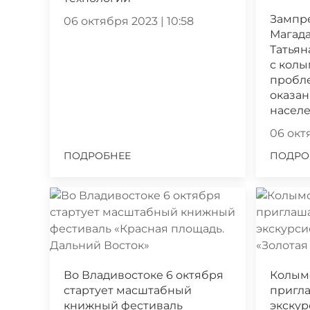
Зампр
06 октября 2023 | 10:58
Магада
Татьян
с кол
пробл
оказа
насел
06 октя
ПОДРОБНЕЕ
ПОДРО
Во Владивостоке 6 октября
Колым
стартует масштабный
пригла
книжный фестиваль
экскур