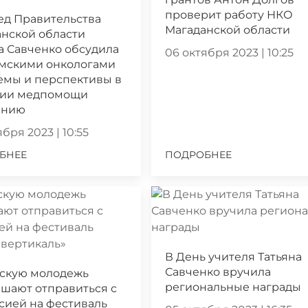
проверит работу НКО
ед Правительства
Магаданской области
нской области
а Савченко обсудила
06 октября 2023 | 10:25
ымскими онкологами
емы и перспективы в
нии медпомощи
ению
бря 2023 | 10:55
БНЕЕ
ПОДРОБНЕЕ
В День учителя Татьяна
Савченко вручила
скую молодежь
региональные награды
шают отправиться с
сией на фестиваль