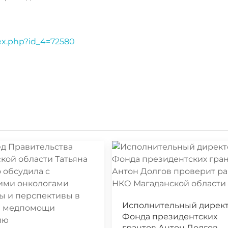
dex.php?id_4=72580
Исполнительный дирек
Фонда президентских
грантов Антон Долгов