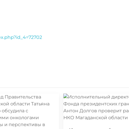
dex.php?id_4=72702