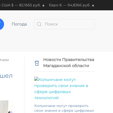
 США $ — 82,1665 руб. ▲
Евро € — 94,8366 руб. ▲
Погода
Новости Правительства
атном
Магаданской области
ошел
Колымчане могут проверить
свои знания в сфере цифровых