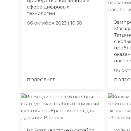
проверить свои знания в
сфере цифровых
технологий
Зампр
06 октября 2023 | 10:58
Магада
Татьян
с кол
пробл
оказа
насел
06 октя
ПОДРОБНЕЕ
ПОДРО
Во Владивостоке 6 октября
Колым