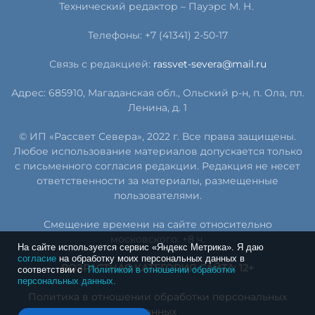
Технический редактор – Пауэрс
М
.
Н
.
Телефоны: +7 (41341) 2-50-17
Связь с редакцией:
rassvet-severa@mail.ru
Адрес: 685910, Магаданская обл., Ольский р-н, п. Ола, пл.
Ленина, д. 1
© ИП «Рассвет Севера», 2022 г. Все права защищены.
Любое использование материалов допускается только
с письменного согласия редакции. Редакция не несет
ответственности за материалы, размещенные
пользователями.
Смещение времени на сайте относительно
московского: +8 ч.
На сайте используется сервис «Яндекс Метрика». Я даю
согласие
на обработку моих персональных данных в
ВОЗРАСТНАЯ КАТЕГОРИЯ САЙТА: 12+
соответствии с
Политикой в отношении обработки
персональных данных.
Политика в отношении обработки персональных
данных