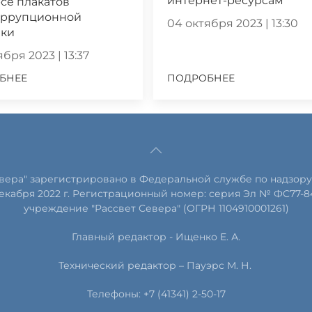
интернет-ресурсам
се плакатов
оррупционной
04 октября 2023 | 13:30
ики
бря 2023 | 13:37
БНЕЕ
ПОДРОБНЕЕ
евера" зарегистрировано в Федеральной службе по надзору
екабря 2022 г. Регистрационный номер: серия Эл № ФС77-8
учреждение "Рассвет Севера" (ОГРН 1104910001261)
Главный редактор - Ищенко Е. А.
Технический редактор – Пауэрс
М
.
Н
.
Телефоны: +7 (41341) 2-50-17