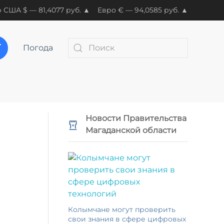
 США $ — 81,4077 руб. ▲
Евро € — 94,0585 руб. ▲
Погода
Новости Правительства
Магаданской области
Колымчане могут проверить
свои знания в сфере цифровых