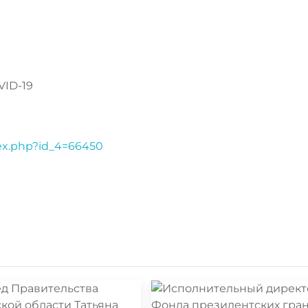
VID-19
dex.php?id_4=66450