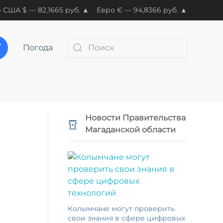
 США $ — 82,1665 руб. ▲
Евро € — 94,8366 руб. ▲
Погода
Новости Правительства
Магаданской области
Колымчане могут проверить
свои знания в сфере цифровых