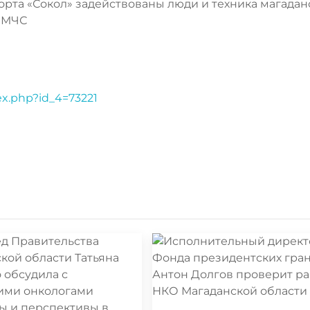
орта «Сокол» задействованы люди и техника магадан
и МЧС
ex.php?id_4=73221