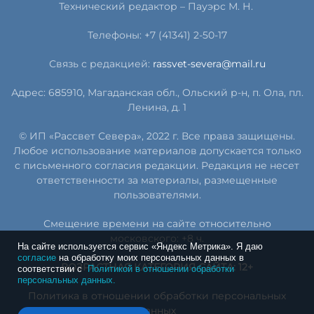
Технический редактор – Пауэрс
М
.
Н
.
Телефоны: +7 (41341) 2-50-17
Связь с редакцией:
rassvet-severa@mail.ru
Адрес: 685910, Магаданская обл., Ольский р-н, п. Ола, пл.
Ленина, д. 1
© ИП «Рассвет Севера», 2022 г. Все права защищены.
Любое использование материалов допускается только
с письменного согласия редакции. Редакция не несет
ответственности за материалы, размещенные
пользователями.
Смещение времени на сайте относительно
московского: +8 ч.
На сайте используется сервис «Яндекс Метрика». Я даю
согласие
на обработку моих персональных данных в
ВОЗРАСТНАЯ КАТЕГОРИЯ САЙТА: 12+
соответствии с
Политикой в отношении обработки
персональных данных.
Политика в отношении обработки персональных
данных