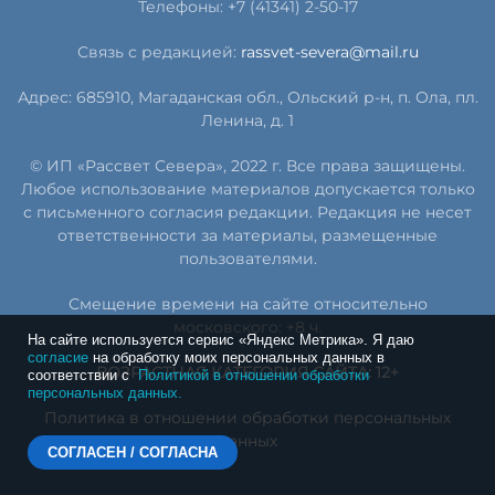
Телефоны: +7 (41341) 2-50-17
Связь с редакцией:
rassvet-severa@mail.ru
Адрес: 685910, Магаданская обл., Ольский р-н, п. Ола, пл.
Ленина, д. 1
© ИП «Рассвет Севера», 2022 г. Все права защищены.
Любое использование материалов допускается только
с письменного согласия редакции. Редакция не несет
ответственности за материалы, размещенные
пользователями.
Смещение времени на сайте относительно
московского: +8 ч.
На сайте используется сервис «Яндекс Метрика». Я даю
согласие
на обработку моих персональных данных в
ВОЗРАСТНАЯ КАТЕГОРИЯ САЙТА: 12+
соответствии с
Политикой в отношении обработки
персональных данных.
Политика в отношении обработки персональных
данных
СОГЛАСЕН / СОГЛАСНА