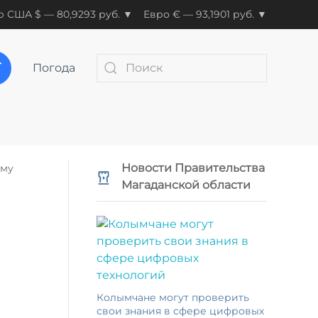
 США $ — 80,9293 руб. ▼
Евро € — 93,1901 руб. ▼
Погода
Новости Правительства
ому
Магаданской области
Колымчане могут проверить
свои знания в сфере цифровых