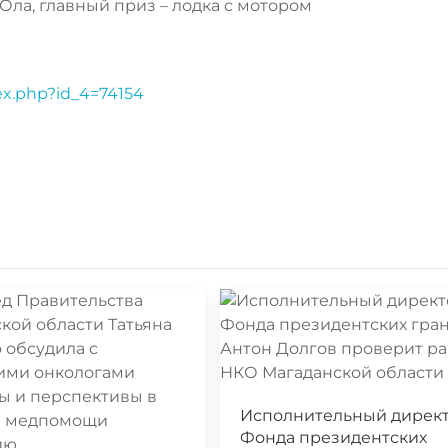
 Ола, главный приз – лодка с мотором
dex.php?id_4=74154
Исполнительный дирек
Фонда президентских