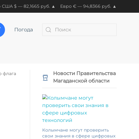
 США $ — 82,1665 руб. ▲
Евро € — 94,8366 руб. ▲
Погода
Новости Правительства
о флага
Магаданской области
Колымчане могут проверить
свои знания в сфере цифровых