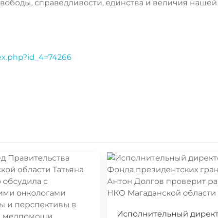
свободы, справедливости, единства и величия нашей
dex.php?id_4=74266
Исполнительный дирек