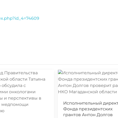
dex.php?id_4=74609
Исполнительный дирек
Фонда президентских
грантов Антон Долгов