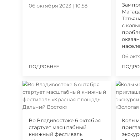
Зампр
06 октября 2023 | 10:58
Магада
Татьян
с кол
пробл
оказа
насел
06 октя
ПОДРОБНЕЕ
ПОДРО
Во Владивостоке 6 октября
Колым
стартует масштабный
пригла
книжный фестиваль
экскур