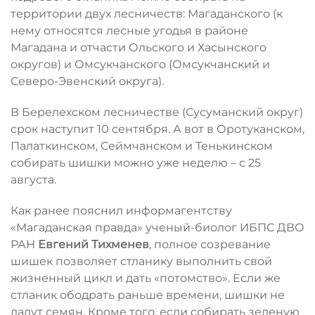
территории двух лесничеств: Магаданского (к
нему относятся лесные угодья в районе
Магадана и отчасти Ольского и Хасынского
округов) и Омсукчанского (Омсукчанский и
Северо-Эвенский округа).
В Берелехском лесничестве (Сусуманский округ)
срок наступит 10 сентября. А вот в Оротуканском,
Палаткинском, Сеймчанском и Тенькинском
собирать шишки можно уже неделю – с 25
августа.
Как ранее пояснил информагентству
«Магаданская правда» ученый-биолог ИБПС ДВО
РАН
Евгений
Тихменев
, полное созревание
шишек позволяет стланику выполнить свой
жизненный цикл и дать «потомство». Если же
стланик ободрать раньше времени, шишки не
дадут семян. Кроме того, если собирать зеленую