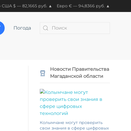
 США $ — 82,1665 руб. ▲
Евро € — 94,8366 руб. ▲
Погода
Новости Правительства
Магаданской области
Колымчане могут проверить
свои знания в сфере цифровых