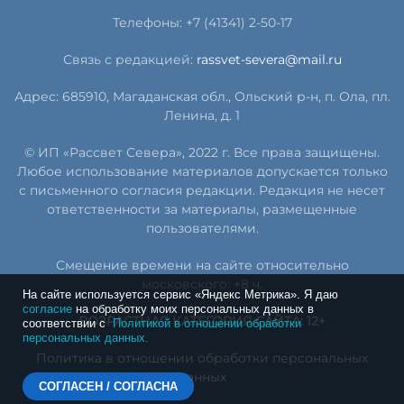
Телефоны: +7 (41341) 2-50-17
Связь с редакцией:
rassvet-severa@mail.ru
Адрес: 685910, Магаданская обл., Ольский р-н, п. Ола, пл.
Ленина, д. 1
© ИП «Рассвет Севера», 2022 г. Все права защищены.
Любое использование материалов допускается только
с письменного согласия редакции. Редакция не несет
ответственности за материалы, размещенные
пользователями.
Смещение времени на сайте относительно
московского: +8 ч.
На сайте используется сервис «Яндекс Метрика». Я даю
согласие
на обработку моих персональных данных в
ВОЗРАСТНАЯ КАТЕГОРИЯ САЙТА: 12+
соответствии с
Политикой в отношении обработки
персональных данных.
Политика в отношении обработки персональных
данных
СОГЛАСЕН / СОГЛАСНА