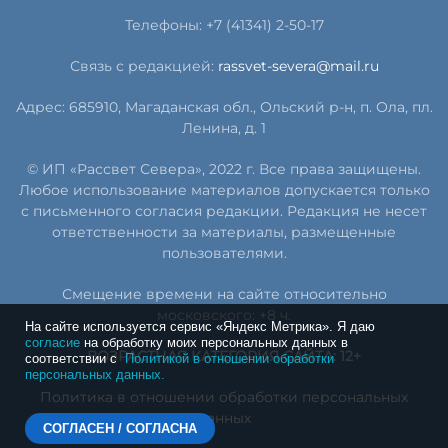
Телефоны: +7 (41341) 2-50-17
Связь с редакцией:
rassvet-severa@mail.ru
Адрес: 685910, Магаданская обл., Ольский р-н, п. Ола, пл.
Ленина, д. 1
© ИП «Рассвет Севера», 2022 г. Все права защищены.
Любое использование материалов допускается только
с письменного согласия редакции. Редакция не несет
ответственности за материалы, размещенные
пользователями.
Смещение времени на сайте относительно
московского: +8 ч.
На сайте используется сервис «Яндекс Метрика». Я даю
согласие
на обработку моих персональных данных в
ВОЗРАСТНАЯ КАТЕГОРИЯ САЙТА: 12+
соответствии с
Политикой в отношении обработки
персональных данных.
Политика в отношении обработки персональных
данных
СОГЛАСЕН / СОГЛАСНА