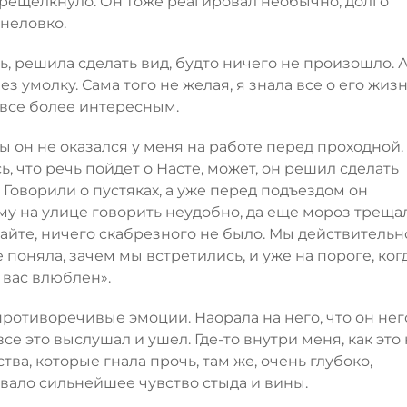
перещелкнуло. Он тоже реагировал необычно, долго
 неловко.
ь, решила сделать вид, будто ничего не произошло. 
з умолку. Сама того не желая, я знала все о его жизн
я все более интересным.
ы он не оказался у меня на работе перед проходной.
, что речь пойдет о Насте, может, он решил сделать
 Говорили о пустяках, а уже перед подъездом он
ему на улице говорить неудобно, да еще мороз треща
айте, ничего скабрезного не было. Мы действительн
е поняла, зачем мы встретились, и уже на пороге, ког
в вас влюблен».
противоречивые эмоции. Наорала на него, что он нег
се это выслушал и ушел. Где-то внутри меня, как это
ва, которые гнала прочь, там же, очень глубоко,
вало сильнейшее чувство стыда и вины.