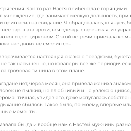
летрясения. Как-то раз Настя прибежала с горящими
 в учреждение, где занимает мелкую должность, при
и пригласил на свидание. Я обрадовалась, клянусь, б
у нее зарплата крохи, вся одежда старенькая, из укр
о кольцо с цирконом. С этой встречи приехала ко мн
ока нас двоих не сморил сон.
зворачивается настоящая сказка с поездками, букета
 не так насыщенно, но кавалеры все же периодическ
ыла гробовая тишина в этом плане.
Магадане нет, через месяц она привела жениха знако
 человек не пылкий, не влюбчивый и не увлекающийся,
неромантичная, увидев его, даже испугалась собстве
дыхание сбилось. Такое было, по-моему, впервые или
енные моменты.
назвала бы, да и вообще нам с Настей мужчины разно