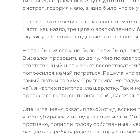
типа всегда нравились. А тут будто что-то 
смотрел, говорил мало, видно было, что ему
После этой встречи гнала мысли о нем проч
Настя, как назло, трещала о возлюбленном бе
вкусах, увлечениях, он для меня становилс
Но так бы ничего и не было, если бы однажд
Вызвался проводить до дому. Мне показалось
ответственный шаг и хочет посоветоваться?
попросился на чай погреться. Решила, что 
самый лютый за зиму. Пригласила. Не подум
чай, я наспех приготовила шарлотку. Так и н
провожала гостя, он произнес: «Я, кажется, 
Опешила. Меня охватил такой стыд, всякие 
чтобы убирался и не пудрил мне мозги. Он в
противно, подняли голову собственные чувст
расцветала робкая радость, которую переби