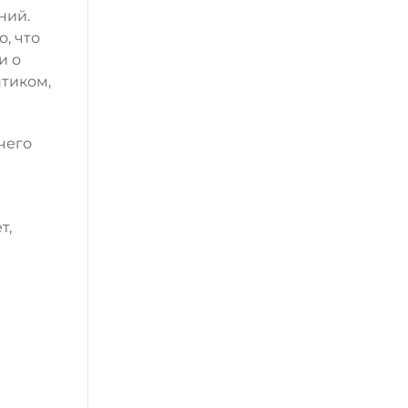
ний.
, что
и о
нтиком,
чего
т,