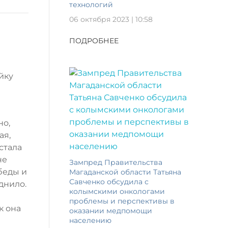
технологий
06 октября 2023 | 10:58
ПОДРОБНЕЕ
йку
е
но,
ая,
стала
не
Зампред Правительства
беды и
Магаданской области Татьяна
Савченко обсудила с
днило.
колымскими онкологами
проблемы и перспективы в
к она
оказании медпомощи
населению