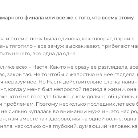
шмарного финала или все же с того, что всему этому
ва и по сию пору была одинока, как говорят, парни в
чень тяготило – все замуж выскакивают, прибегают ча
тить нечего, все одна да одна.
иже всех – Настя. Как-то не сразу ее разглядела, вс
, закрытая. Не то чтобы с жалостью на нее глядела, 
тя неразумное. Но Настя действительно слегка наивн
нт, когда у меня был непростой период в жизни, она 
 же, кто был гораздо ближе, с кем дольше общались, 
м проблемам. Поэтому несколько последних лет все 
 не сильно купалась во внимании мужчин, это нас ро
ен, нам вместе так здорово, мы на одной волне, одна
оняла, насколько она глубокий, думающий человек, ка