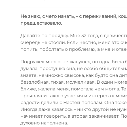
Не знаю, с чего начать, – с переживаний, ко
предшествовало.
Давайте по порядку. Мне 32 года, с девичест
очередь не стояли. Если честно, меня это о
попить, поболтать о проблемах, а мне и отве
Подружек много, не жалуюсь, но одна была бл
думала, простушка она, не особо общительная
знаете, немножко свысока, как будто она ди
беззлобная, тихая, молчаливая. В один моме
ближе, жалела меня, помогала чем могла. Те
проявляли такого участия и интереса к мои
радости делили с Настей пополам. Она тоже
Иногда даже казалось – никто другой не нуж
начинает говорить, а вторая заканчивает. П
духовно наполнена.