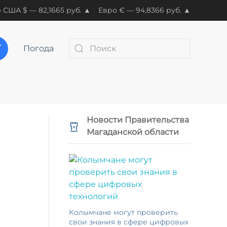
 США $ — 82,1665 руб. ▲
Евро € — 94,8366 руб. ▲
Погода
Новости Правительства
Магаданской области
Колымчане могут проверить
свои знания в сфере цифровых