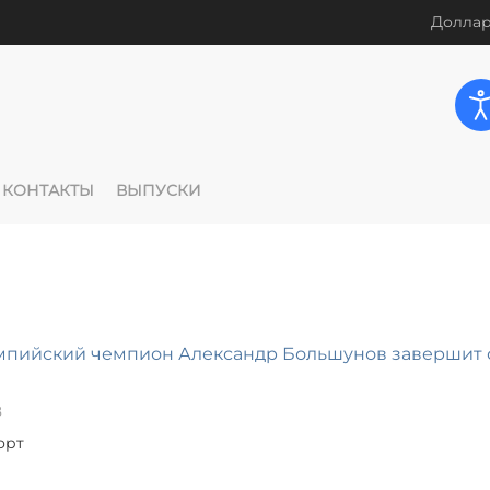
Доллар
КОНТАКТЫ
ВЫПУСКИ
мпийский чемпион Александр Большунов завершит 
8
орт