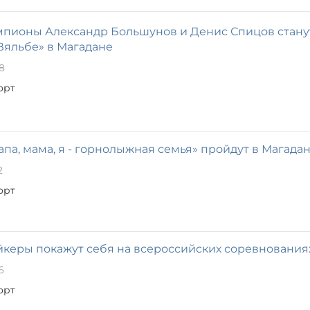
пионы Александр Большунов и Денис Спицов стану
Вяльбе» в Магадане
8
орт
па, мама, я - горнолыжная семья» пройдут в Магада
2
орт
керы покажут себя на всероссийских соревнования
6
орт