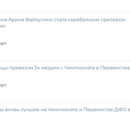
иха Арина Файзулина стала серебряным призером
ии
орт
вцы привезли 34 медали с Чемпионата и Первенств
орт
ы вновь лучшие на Чемпионате и Первенстве ДФО 