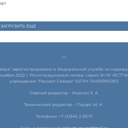
орт
ЗАГРУЗИТЬ ЕЩЕ
евера" зарегистрировано в Федеральной службе по надзору
екабря 2022 г. Регистрационный номер: серия Эл № ФС77-8
учреждение "Рассвет Севера" (ОГРН 1104910001261)
Главный редактор - Ищенко Е. А.
Технический редактор – Пауэрс
М
.
Н
.
Телефоны: +7 (41341) 2-50-17
Связь с редакцией:
rassvet-severa@mail.ru