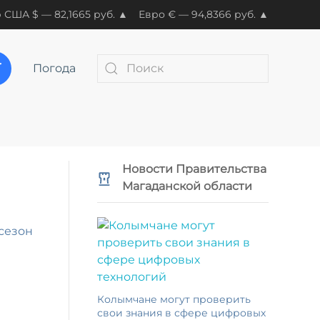
 США $ — 82,1665 руб. ▲
Евро € — 94,8366 руб. ▲
Погода
Новости Правительства
Магаданской области
сезон
Колымчане могут проверить
свои знания в сфере цифровых