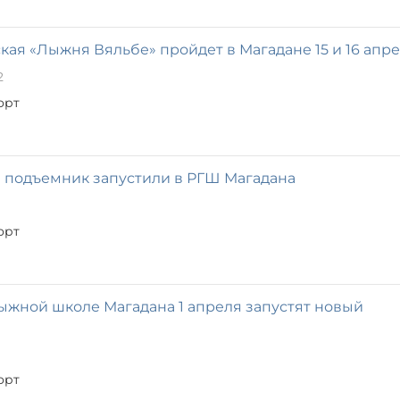
ская «Лыжня Вяльбе» пройдет в Магадане 15 и 16 апр
2
орт
 подъемник запустили в РГШ Магадана
орт
ыжной школе Магадана 1 апреля запустят новый
орт