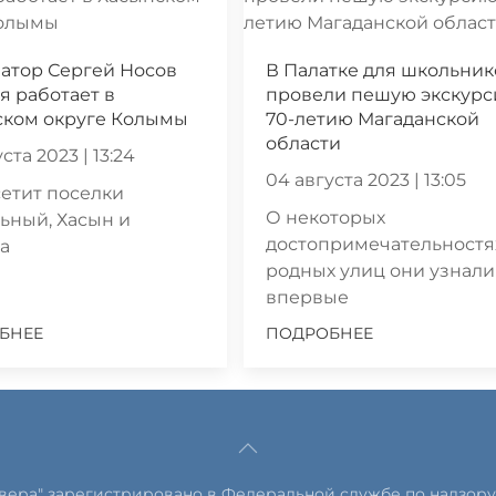
атор Сергей Носов
В Палатке для школьник
я работает в
провели пешую экскурс
ском округе Колымы
70-летию Магаданской
области
ста 2023 | 13:24
04 августа 2023 | 13:05
етит поселки
О некоторых
ьный, Хасын и
достопримечательностя
а
родных улиц они узнали
впервые
БНЕЕ
ПОДРОБНЕЕ
евера" зарегистрировано в Федеральной службе по надзору