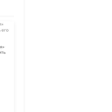
я»
ить