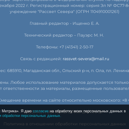
екабря 2022 г. Регистрационный номер: серия Эл № ФС77-8
учреждение "Рассвет Севера" (ОГРН 1104910001261)
Главный редактор - Ищенко Е. А.
Технический редактор – Пауэрс
М
.
Н
.
Телефоны: +7 (41341) 2-50-17
Связь с редакцией:
rassvet-severa@mail.ru
ес: 685910, Магаданская обл., Ольский р-н, п. Ола, пл. Ленина, 
ищены. Любое использование материалов допускается только
т ответственности за материалы, размещенные пользовате
Смещение времени на сайте относительно московского: +8 ч
с Метрика». Я даю
согласие
на обработку моих персональных данных в
ВОЗРАСТНАЯ КАТЕГОРИЯ САЙТА: 12+
и обработки персональных данных.
Политика в отношении обработки персональных данных