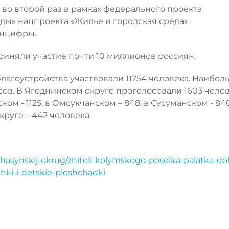
во второй раз в рамках федерального проекта
ы» нацпроекта «Жилье и городская среда».
инцифры.
приняли участие почти 10 миллионов россиян.
благоустройства участвовали 11754 человека. Наибо
сов. В Ягоднинском округе проголосовали 1603 челов
ском - 1125, в Омсукчанском – 848, в Сусуманском - 840
руге – 442 человека.
khasynskij-okrug/zhiteli-kolymskogo-poselka-palatka-do
hki-i-detskie-ploshchadki