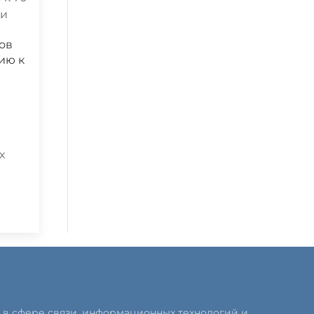
ов
ию к
х
 в сфере связи, информационных технологий и