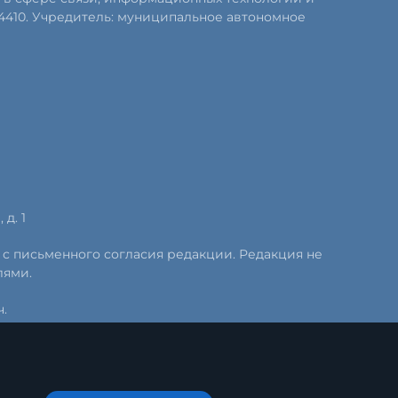
4410. Учредитель: муниципальное автономное
д. 1
 с письменного согласия редакции. Редакция не
лями.
.