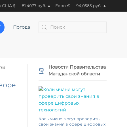
 США $ — 81,4077 руб. ▲
Евро € — 94,0585 руб. ▲
Погода
Новости Правительства
тка
Магаданской области
дворе
Колымчане могут проверить
свои знания в сфере цифровых