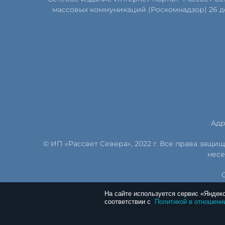
массовых коммуникаций (Роскомнадзор) 26 д
Адр
© ИП «Рассвет Севера», 2022 г. Все права защ
несе
На сайте используется сервис «Яндек
соответствии с
Политикой в отношени