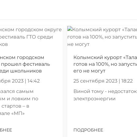
ынском городском
Колымский курорт «Тала
 прошел фестиваль
готов на 100%, но запуст
реди школьников
его не могут
бря 2023 | 14:42
25 сентября 2023 | 18:22
азался самым
Виной тому - недостаток
ым и ловким по
электроэнергии
 стартов – в
иале «МП»
БНЕЕ
ПОДРОБНЕЕ