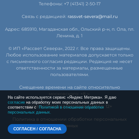
Телефоны: +7 (41341) 2-50-17
Связь с редакцией:
rassvet-severa@mail.ru
Адрес: 685910, Магаданская обл., Ольский р-н, п. Ола, пл.
Ленина, д. 1
© ИП «Рассвет Севера», 2022 г. Все права защищены.
Любое использование материалов допускается только
с письменного согласия редакции. Редакция не несет
ответственности за материалы, размещенные
пользователями.
Смещение времени на сайте относительно
московского: +8 ч.
На сайте используется сервис «Яндекс Метрика». Я даю
согласие
на обработку моих персональных данных в
ВОЗРАСТНАЯ КАТЕГОРИЯ САЙТА: 12+
соответствии с
Политикой в отношении обработки
персональных данных.
Политика в отношении обработки персональных
данных
СОГЛАСЕН / СОГЛАСНА