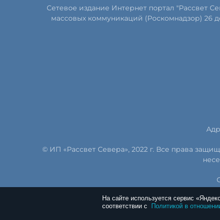
Сетевое издание Интернет портал "Рассвет С
массовых коммуникаций (Роскомнадзор) 26 д
Адр
© ИП «Рассвет Севера», 2022 г. Все права защ
несе
На сайте используется сервис «Яндек
соответствии с
Политикой в отношени