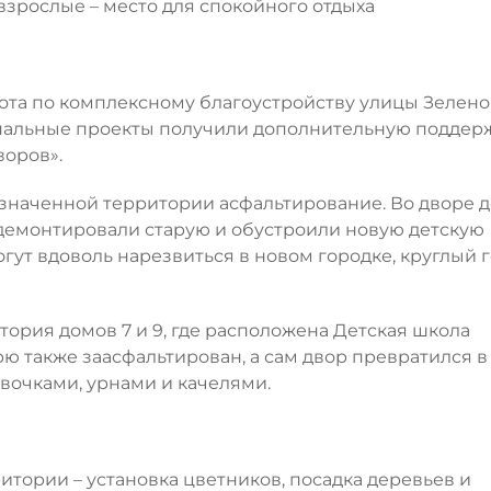
взрослые – место для спокойного отдыха
ота по комплексному благоустройству улицы Зеленой
ципальные проекты получили дополнительную поддер
воров».
значенной территории асфальтирование. Во дворе 
демонтировали старую и обустроили новую детскую
огут вдоволь нарезвиться в новом городке, круглый 
ория домов 7 и 9, где расположена Детская школа
ю также заасфальтирован, а сам двор превратился в
вочками, урнами и качелями.
тории – установка цветников, посадка деревьев и