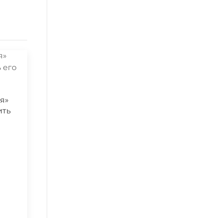
я»
ить