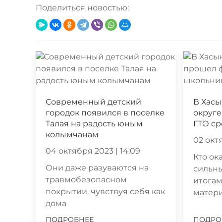
Поделиться новостью:
Современный детский
В Хас
городок появился в поселке
округе
Талая на радость юным
ГТО с
колымчанам
02 октя
04 октября 2023 | 14:09
Кто ок
Они даже разуваются на
сильн
травмобезопасном
итогам
покрытии, чувствуя себя как
матер
дома
ПОДРОБНЕЕ
ПОДРО