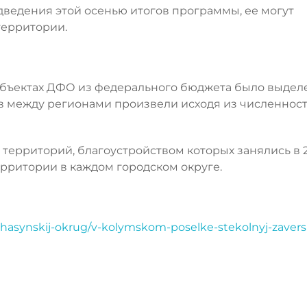
одведения этой осенью итогов программы, ее могут
территории.
субъектах ДФО из федерального бюджета было выдел
в между регионами произвели исходя из численнос
 территорий, благоустройством которых занялись в 
территории в каждом городском округе.
hasynskij-okrug/v-kolymskom-poselke-stekolnyj-zaversh