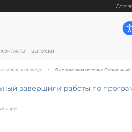
Доллар
КОНТАКТЫ
ВЫПУСКИ
ниципальный округ
В колымском поселке Стекольный
ьный завершили работы по програ
ый округ