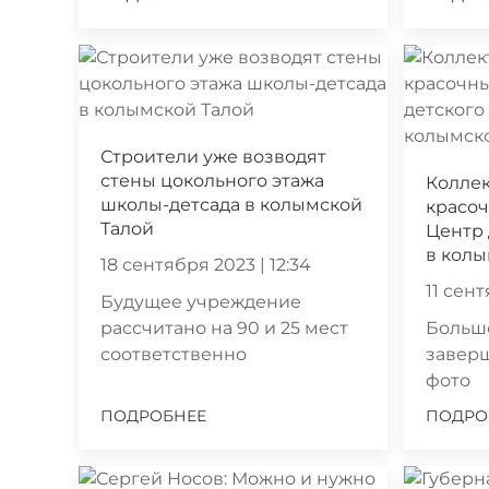
Строители уже возводят
стены цокольного этажа
Коллек
школы-детсада в колымской
красо
Талой
Центр 
в колы
18 сентября 2023 | 12:34
11 сент
Будущее учреждение
рассчитано на 90 и 25 мест
Большо
соответственно
завер
фото
ПОДРОБНЕЕ
ПОДРО