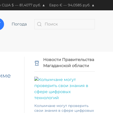
 США $ — 81,4077 руб. ▲
Евро € — 94,0585 руб. ▲
Погода
Новости Правительства
Магаданской области
мме
Колымчане могут проверить
свои знания в сфере цифровых