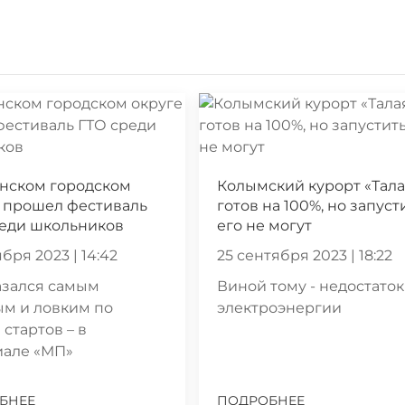
ынском городском
Колымский курорт «Тала
 прошел фестиваль
готов на 100%, но запуст
реди школьников
его не могут
бря 2023 | 14:42
25 сентября 2023 | 18:22
азался самым
Виной тому - недостаток
ым и ловким по
электроэнергии
 стартов – в
иале «МП»
БНЕЕ
ПОДРОБНЕЕ