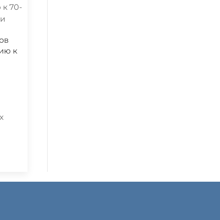
ов
ию к
х