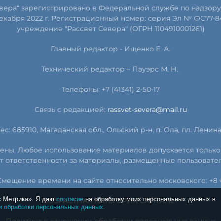
евера" зарегистрировано в Федеральной службе по надзору
екабря 2022 г. Регистрационный номер: серия Эл № ФС77-8
учреждение "Рассвет Севера" (ОГРН 1104910001261)
Главный редактор - Ищенко Е. А.
Технический редактор – Пауэрс
М
.
Н
.
Телефоны: +7 (41341) 2-50-17
Связь с редакцией:
rassvet-severa@mail.ru
ес: 685910, Магаданская обл., Ольский р-н, п. Ола, пл. Ленина, 
ищены. Любое использование материалов допускается только
т ответственности за материалы, размещенные пользовате
Смещение времени на сайте относительно московского: +8 ч
с Метрика». Я даю
согласие
на обработку моих персональных данных в
ВОЗРАСТНАЯ КАТЕГОРИЯ САЙТА: 12+
и обработки персональных данных.
Политика в отношении обработки персональных данных