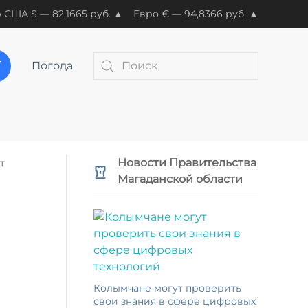
 США $ — 82,1665 руб. ▲
Евро € — 94,8366 руб. ▲
Погода
Новости Правительства
т
Магаданской области
Колымчане могут проверить
свои знания в сфере цифровых