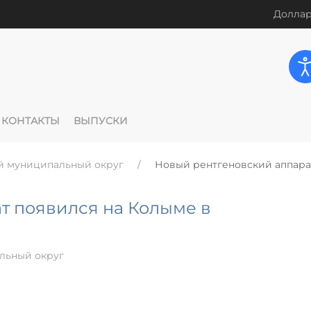
Доллар
КОНТАКТЫ
ВЫПУСКИ
й муниципальный округ
Новый рентгеновский аппара
т появился на Колыме в
льный округ