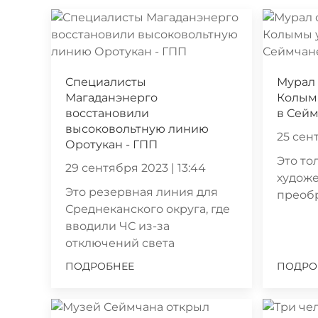
Специалисты
Мурал 
Магаданэнерго
Колым
восстановили
в Сей
высоковольтную линию
25 сент
Оротукан - ГПП
Это то
29 сентября 2023 | 13:44
худож
Это резервная линия для
преоб
Среднеканского округа, где
вводили ЧС из-за
отключений света
ПОДРОБНЕЕ
ПОДРО