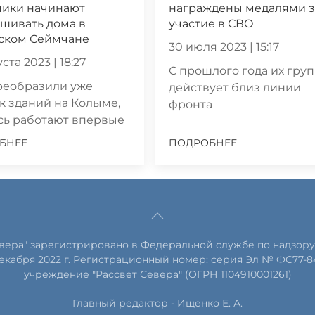
ники начинают
награждены медалями з
шивать дома в
участие в СВО
ском Сеймчане
30 июля 2023 | 15:17
ста 2023 | 18:27
С прошлого года их гру
реобразили уже
действует близ линии
к зданий на Колыме,
фронта
сь работают впервые
БНЕЕ
ПОДРОБНЕЕ
евера" зарегистрировано в Федеральной службе по надзору
екабря 2022 г. Регистрационный номер: серия Эл № ФС77-8
учреждение "Рассвет Севера" (ОГРН 1104910001261)
Главный редактор - Ищенко Е. А.