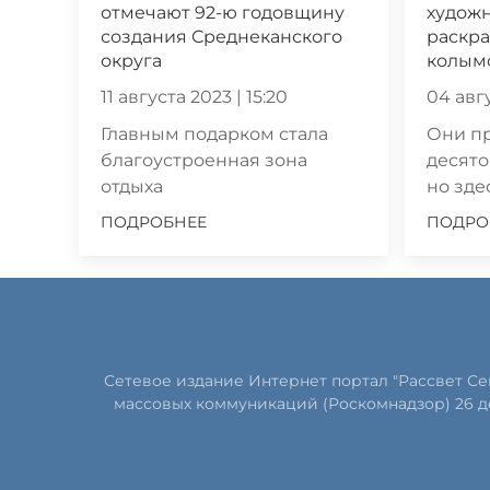
отмечают 92-ю годовщину
худож
создания Среднеканского
раскра
округа
колым
11 августа 2023 | 15:20
04 авгу
Главным подарком стала
Они п
благоустроенная зона
десято
отдыха
но зде
ПОДРОБНЕЕ
ПОДРО
Сетевое издание Интернет портал "Рассвет С
массовых коммуникаций (Роскомнадзор) 26 д