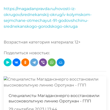
https://magadanpravda.ru/novosti-iz-
okrugov/srednekanskij-okrug/v-kolymskom-
sejmchane-otmechayut-91-godovshchinu-
srednekanskogo-gorodskogo-okruga
Возрастная категория материала: 12+
Поделиться новостью:
Специалисты Магаданэнерго восстановили
высоковольтную линию Оротукан - ГПП
29 сентября 2023 | 13:44