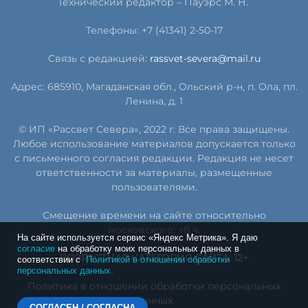
Технический редактор – Пауэрс
М
.
Н
.
Телефоны: +7 (41341) 2-50-17
Связь с редакцией:
rassvet-severa@mail.ru
Адрес: 685910, Магаданская обл., Ольский р-н, п. Ола, пл.
Ленина, д. 1
© ИП «Рассвет Севера», 2022 г. Все права защищены.
Любое использование материалов допускается только
с письменного согласия редакции. Редакция не несет
ответственности за материалы, размещенные
пользователями.
Смещение времени на сайте относительно
московского: +8 ч.
На сайте используется сервис «Яндекс Метрика». Я даю
согласие
на обработку моих персональных данных в
ВОЗРАСТНАЯ КАТЕГОРИЯ САЙТА: 12+
соответствии с
Политикой в отношении обработки
персональных данных.
Политика в отношении обработки персональных
данных
СОГЛАСЕН / СОГЛАСНА