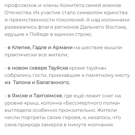
профсоюзов и члены Комитета семей воинов
Отечества. Их участие стало символом единства
и преемственности поколений. А над колоннами
развевались флаги регионов Дальнего Востока,
идущие к Победе в едином строю;
-
в Клепке, Гадле и Армани
на шествие вышли
практически все жители;
-
в новом сквере Тауйска
кроме тауйчан
собрались гости, приехавшие к памятному месту
из Талона и Балаганного;
-
в Ямске и Тахтоямске
, где ещё лежит снег на
уровне крыш, колонна «Бессмертного полка»
выглядела особенно пронзительно. Жители
несли портреты своих героев, и, казалось, что
сама природа замерла в минуте молчания.