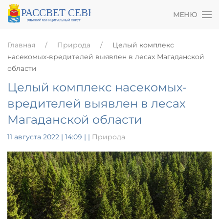
МЕНЮ
Главная
Природа
Целый комплекс
насекомых-вредителей выявлен в лесах Магаданской
области
Целый комплекс насекомых-
вредителей выявлен в лесах
Магаданской области
11 августа 2022 | 14:09
|
|
Природа