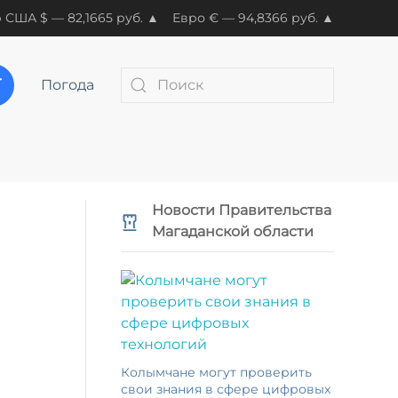
 США $ — 82,1665 руб. ▲
Евро € — 94,8366 руб. ▲
Погода
Новости Правительства
Магаданской области
Колымчане могут проверить
свои знания в сфере цифровых