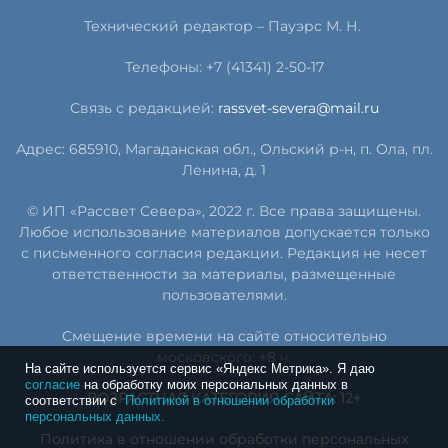
Технический редактор – Пауэрс
М
.
Н
.
Телефоны: +7 (41341) 2-50-17
Связь с редакцией:
rassvet-severa@mail.ru
Адрес: 685910, Магаданская обл., Ольский р-н, п. Ола, пл.
Ленина, д. 1
© ИП «Рассвет Севера», 2022 г. Все права защищены.
Любое использование материалов допускается только
с письменного согласия редакции. Редакция не несет
ответственности за материалы, размещенные
пользователями.
Смещение времени на сайте относительно
московского: +8 ч.
На сайте используется сервис «Яндекс Метрика». Я даю
согласие
на обработку моих персональных данных в
ВОЗРАСТНАЯ КАТЕГОРИЯ САЙТА: 12+
соответствии с
Политикой в отношении обработки
персональных данных.
Политика в отношении обработки персональных