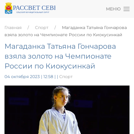
МЕНЮ
Главная
Спорт
Магаданка Татьяна Гончарова
взяла золото на Чемпионате России по Киокусинкай
Магаданка Татьяна Гончарова
взяла золото на Чемпионате
России по Киокусинкай
04 октября 2023 | 12:58
|
|
Спорт