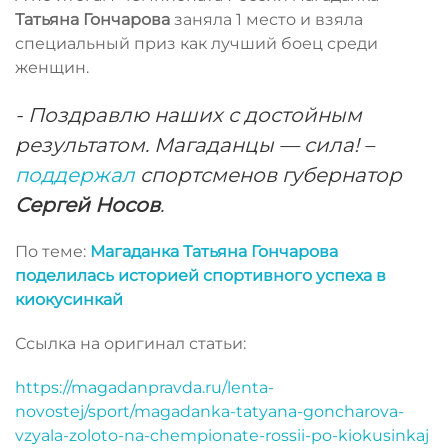
Татьяна Гончарова
заняла 1 место и взяла
специальный приз как лучший боец среди
женщин.
- Поздравлю наших с достойным
результатом. Магаданцы — сила! –
поддержал
спортсменов губернатор
Сергей Носов
.
По теме:
Магаданка Татьяна Гончарова
поделилась историей спортивного успеха в
киокусинкай
Ссылка на оригинал статьи:
https://magadanpravda.ru/lenta-
novostej/sport/magadanka-tatyana-goncharova-
vzyala-zoloto-na-chempionate-rossii-po-kiokusinkaj