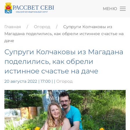
МЕНЮ
Главная
Огород
Супруги Колчаковы из
Магадана поделились, как обрели истинное счастье на
даче
Супруги Колчаковы из Магадана
поделились, как обрели
истинное счастье на даче
20 августа 2022 | 17:00
|
|
Огород