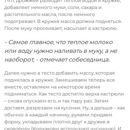
1 ч.л. дрожжей разводит теплой водой в кружке,
добавляет немного муки, соли, сахара и
растительного масла, после немного
подогревает. В кружке масса должна подняться.
После муку просеивает, насыпает в кастрюлю.
- Самое главное, что теплое молоко
или воду нужно наливать в муку, а не
наоборот, - отмечает собеседница.
Далее нужно в тесто добавить массу, которая
поднялась в кружке. Замешиваем теперь все
вместе, оставляем на некоторое время
подниматься. Как тесто достигло верха кастрюли
– снова опускаем его, и так пару раз. Затем
достаем, разрезаем на кусочки. Ну, а дальше – как
обычно: в каждый начинку, руками придаем
форму, укладываем плотно друг к дружке в
сковороду (Колчаковы используют чугунную). И