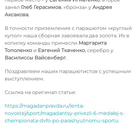
занял
Глеб Герасимов
, «бронза» у
Андрея
Аксакова
.
В точности приземления с парашютом «круглый
купол» наша сборная завоевала два золота. Их в
копилку команды принесли
Маргарита
Тополенко
и
Евгений Ткаченко
, серебро у
Василиссы Вайсенберг
.
Поздравляем наших парашютистов с успешным
выступлением.
Ссылка на оригинал статьи:
https://magadanpravda.ru/lenta-
novostej/sport/magadantsy-privezli-6-medalej-s-
chempionata-dvfo-po-parashyutnomu-sportu