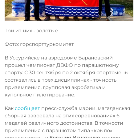
Три из них - золотые
Фото: горспорттуркомитет
В Уссурийске на аэродроме Барановский
прошел чемпионат ДВФО по парашютному
спорту. С 30 сентября по 2 октября спортсмены
состязались в трех дисциплинах - точность
приземления, групповая акробатика и
купольное пилотирование.
Как
сообщает
пресс-служба мэрии, магаданская
сборная завоевала на этих соревнованиях 6
медалей различного достоинства. В точности
приземления с парашютом типа «крыло»:
первое место – у
Евгения Игнатенко
, второе